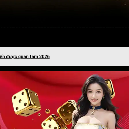
tạp, Sicbo tập trung vào xác suất và cách phân tích cửa
 đồng thời tạo không gian cho người chơi lâu năm áp dụ
yến được quan tâm 2026