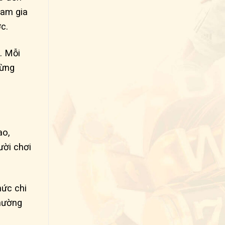
ham gia
c.
. Mỗi
từng
ao,
ười chơi
mức chi
thường