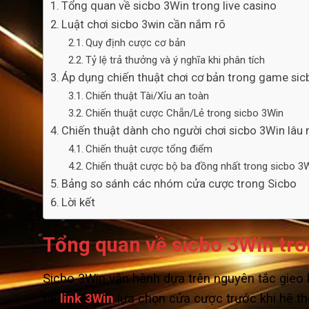
Tổng quan về sicbo 3Win trong live casino
Luật chơi sicbo 3win cần nắm rõ
Quy định cược cơ bản
Tỷ lệ trả thưởng và ý nghĩa khi phân tích
Áp dụng chiến thuật chơi cơ bản trong game si
Chiến thuật Tài/Xỉu an toàn
Chiến thuật cược Chẵn/Lẻ trong sicbo 3Win
Chiến thuật dành cho người chơi sicbo 3Win lâu
Chiến thuật cược tổng điểm
Chiến thuật cược bộ ba đồng nhất trong sicbo 3
Bảng so sánh các nhóm cửa cược trong Sicbo
Lời kết
Tổng quan về sicbo 3Win tro
Sicbo 3Win vận hành dựa trên nguyên tắc gieo 
tại
link 3Win
lựa chọn cửa cược trước khi hệ thố