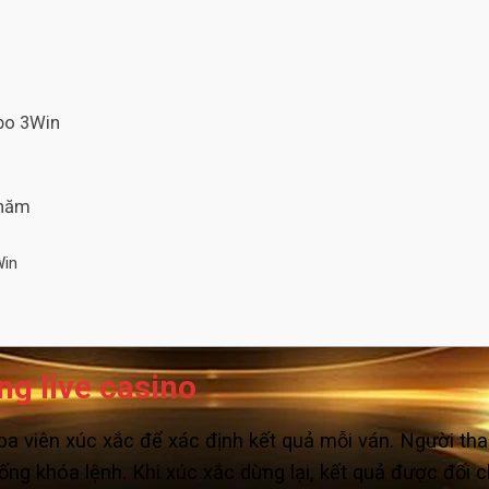
cbo 3Win
 năm
Win
ng live casino
ba viên xúc xắc để xác định kết quả mỗi ván. Người th
ng khóa lệnh. Khi xúc xắc dừng lại, kết quả được đối c