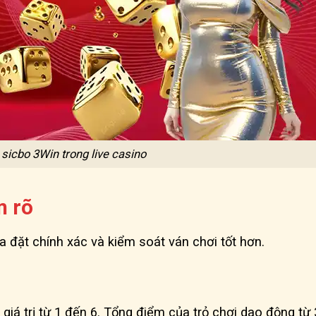
 sicbo 3Win trong live casino
m rõ
a đặt chính xác và kiểm soát ván chơi tốt hơn.
giá trị từ 1 đến 6. Tổng điểm của trỏ chơi dao động từ