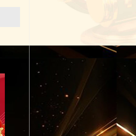
nh của