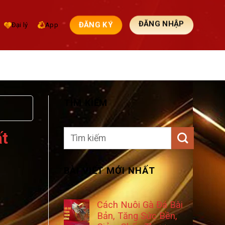
ĐĂNG NHẬP
ĐĂNG KÝ
App
Đại lý
TÌM KIẾM
ất
BÀI VIẾT MỚI NHẤT
Cách Nuôi Gà Đá Bài
Bản, Tăng Sức Bền,