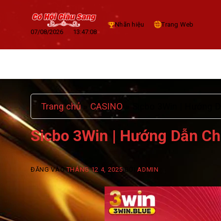
Bỏ
qua
Trang Web
Nhãn hiệu
07/08/2026
13:47:10
nội
dung
Trang chủ
»
CASINO
»
Sicbo 3Win | Hướng D
Sicbo 3Win | Hướng Dẫn Ch
ĐĂNG VÀO
THÁNG 12 4, 2025
BỞI
ADMIN