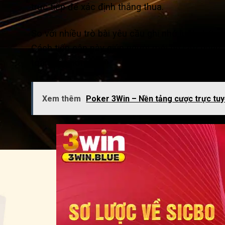
trực tiếp để xác định thắng thua.
So với nhiều trò bài yêu cầu ghi nhớ luật phức 
Cách tiếp cận này giúp người mới dễ làm quen,
toán sâu hơn.
Xem thêm
Poker 3Win – Nền tảng cược trực tu