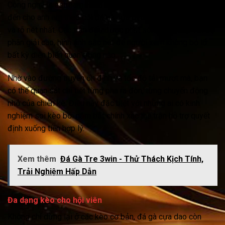
Công nghệ livestream HD được đầu tư bài bản nhằm mang
đến cho anh em theo dõi đá gà cựa dao một cách chân thực
và rõ nét nhất. Các trận đấu được phát sóng trực tiếp với độ
phân giải cao, hình ảnh sắc nét để người xem không bỏ lỡ
bất kỳ diễn biến quan trọng nào.
Nhờ vào đường truyền ổn định và tốc độ tải mượt mà, bạn
có thể quan sát chi tiết từng pha ra đòn, từng chuyển động
nhỏ của chiến kê. Điều này đặc biệt với những ai có kinh
nghiệm soi kèo bởi nắm bắt chính xác thế trận hỗ trợ quyết
định xuống tiền hợp lý.
Xem thêm
Đá Gà Tre 3win - Thử Thách Kịch Tính,
Trải Nghiệm Hấp Dẫn
Đa dạng kèo cho hội viên
Không chỉ dừng lại ở các kèo cơ bản, đá gà cựa dao còn