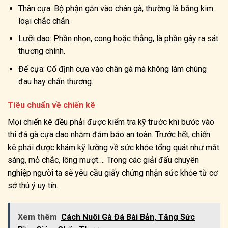
Thân cựa: Bộ phận gắn vào chân gà, thường là bằng kim
loại chắc chắn.
Lưỡi dao: Phần nhọn, cong hoặc thẳng, là phần gây ra sát
thương chính.
Đế cựa: Cố định cựa vào chân gà mà không làm chúng
đau hay chấn thương.
Tiêu chuẩn về chiến kê
Mọi chiến kê đều phải được kiểm tra kỹ trước khi bước vào
thi đá gà cựa dao nhằm đảm bảo an toàn. Trước hết, chiến
kê phải được khám kỹ lưỡng về sức khỏe tổng quát như mắt
sáng, mỏ chắc, lông mượt…. Trong các giải đấu chuyên
nghiệp người ta sẽ yêu cầu giấy chứng nhận sức khỏe từ cơ
sở thú ý uy tín.
Xem thêm
Cách Nuôi Gà Đá Bài Bản, Tăng Sức