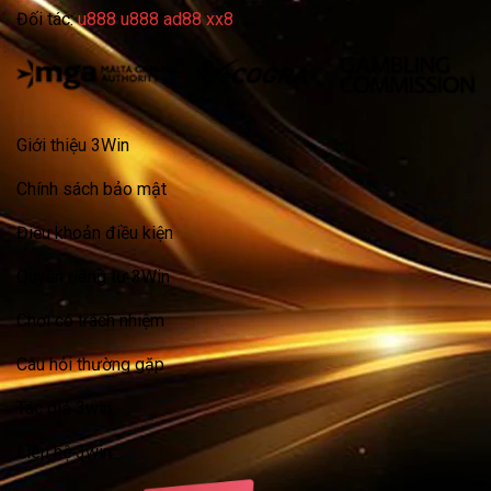
Đối tác:
u888
u888
ad88
xx8
Giới thiệu 3Win
Chính sách bảo mật
Điều khoản điều kiện
Quyền riêng tư 3Win
Chơi có trách nhiệm
Câu hỏi thường gặp
Tác giả 3win
Liên hệ 3win