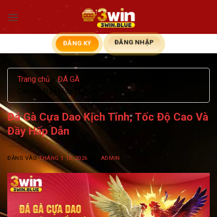
Bỏ
qua
nội
dung
ĐĂNG NHẬP
ĐĂNG KÝ
Trang chủ
»
ĐÁ GÀ
»
Đá Gà Cựa Dao Kịch Tính, Tốc Độ
Cao Và Đầy Hấp Dẫn
Đá Gà Cựa Dao Kịch Tính, Tốc Độ Cao Và
Đầy Hấp Dẫn
ĐĂNG VÀO
THÁNG 1 15, 2026
BỞI
ADMIN