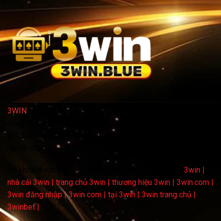
3WIN
nhà cái cá cược online uy tín - minh bạch xuất hiện
cùng hàng ngàn ưu đãi hấp dẫn, các trò chơi được đổi mới
liên tục theo thị hiếu của thị trường đảm bảo chinh phục mọi
người chơi
Từ khoá được tìm kiếm nhiều nhất trên google.com:
3win |
nhà cái 3win | trang chủ 3win | thương hiệu 3win | 3win.com |
3win đăng nhập | 3win com | tại 3win | 3win trang chủ |
3winbet |