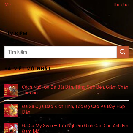
Mê
Thương
TÌM KIẾM
BÀI VIẾT MỚI NHẤT
Cách Nuôi Gà Đá Bài Bản, Tăng Sức Bền, Giảm Chấn
Thương
Đá Gà Cựa Dao Kịch Tính, Tốc Độ Cao Và Đầy Hấp
Dẫn
Đá Gà Mỹ 3win – Trải Nghiệm Đỉnh Cao Cho Anh Em
Đam Mê