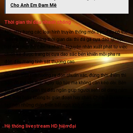
Cho Anh Em Đam Mê
Thời gian thi đấu nhanh chóng
Nếu như trong các loại hình truyền thống mỗi trận đấu có thể
diễn ra trong khoảng thời gian dài thì đá gà cựa dao lại nổi
bật bởi nhịp độ diễn ra nhanh. Nguyên nhân xuất phát từ việc
chiến kê được trang bị cựa dao sắc bén khiến mỗi pha ra
đòn đều mang tính sát thương cao.
Chỉ cần một tình huống ra đòn chuẩn xác, đúng thời điểm thì
trận có thể kết thúc ngay lập tức mà không cần kéo dài. Bên
cạnh đó thời gian thi đấu ngắn giúp người xem dễ dàng nắm
bắt diễn biến, không bị gián đoạn hay chán. Chính điều này
tạo nên những diễn biến bất ngờ, khó đoán làm tăng sức hấp
dẫn cho người theo dõi.
Hệ thống livestream HD hiện đại