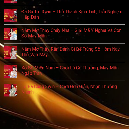
Đá Gà Tre 3win – Thử Thách Kịch Tính, Trải Nghiệm
Hấp Dẫn
Nằm Mơ Thấy Cháy Nhà – Giải Mã Ý Nghĩa Và Con
Số May Mắn
Nằm Mơ Thấy Rắn Đánh Gì Để Trúng Số Hôm Nay,
Thử Vận May
Xổ Số Miền Nam – Chơi Là Có Thưởng, May Mắn
Ngập Tràn
Lô Ba Càng 3win – Chơi Đơn Giản, Nhận Thưởng
Nhanh