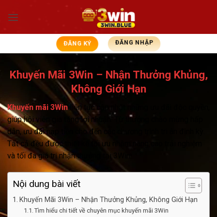
Bỏ
qua
nội
dung
ĐĂNG NHẬP
ĐĂNG KÝ
Khuyến Mãi 3Win – Nhận Thưởng Khủng,
Không Giới Hạn
Khuyến mãi 3Win
liên tục cập nhật những ưu đãi độc quyền,
giúp hội viên gia tăng lợi nhuận. Từ thưởng chào mừng hấp
dẫn, ưu đãi nạp tiền cho đến các chương trình tri ân định kỳ.
Tất cả đều được thiết kế tối ưu nhằm nâng cao trải nghiệm
và tối đa giá trị nhận thưởng tại 3Win.
Nội dung bài viết
Khuyến Mãi 3Win – Nhận Thưởng Khủng, Không Giới Hạn
Tìm hiểu chi tiết về chuyên mục khuyến mãi 3Win