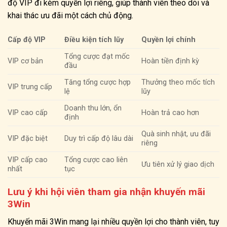
độ VIP đi kèm quyền lợi riêng, giúp thành viên theo dõi và
khai thác ưu đãi một cách chủ động.
Cấp độ VIP
Điều kiện tích lũy
Quyền lợi chính
Tổng cược đạt mốc
VIP cơ bản
Hoàn tiền định kỳ
đầu
Tăng tổng cược hợp
Thưởng theo mốc tích
VIP trung cấp
lệ
lũy
Doanh thu lớn, ổn
VIP cao cấp
Hoàn trả cao hơn
định
Quà sinh nhật, ưu đãi
VIP đặc biệt
Duy trì cấp độ lâu dài
riêng
VIP cấp cao
Tổng cược cao liên
Ưu tiên xử lý giao dịch
nhất
tục
Lưu ý khi hội viên tham gia nhận khuyến mãi
3Win
Khuyến mãi 3Win mang lại nhiều quyền lợi cho thành viên, tuy