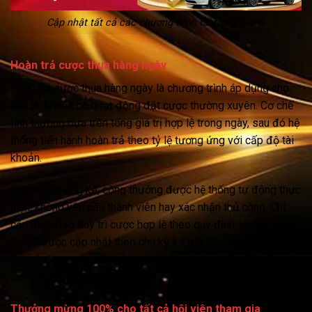
Cập nhật tất cả các chương trình tại trang game
Hoàn trả cược thua hàng ngày
Hoàn trả cược thua hàng ngày là chương trình áp dụng cho
các tài khoản có hoạt động đặt cược thường xuyên. Cơ chế
tính thưởng dựa trên tổng giá trị hợp lệ trong ngày, sau đó hệ
thống tiến hành hoàn trả theo tỷ lệ tương ứng với cấp độ tài
khoản.
Quá trình thống kê, cộng thưởng được hệ thống tự động thực
hiện, không yêu cầu thành viên hay xác nhận thủ công. Chỉ
cần đảm bảo duy trì cược hợp lệ theo quy định, khoản hoàn
trả sẽ được cập nhật theo chu kỳ 24 giờ. Số tiền hoàn trả có
thể sử dụng tại nhiều sảnh khác nhau, hỗ trợ cân đối vốn
trong quá trình tham gia.
Thưởng mừng 100% cho tất cả hội viên tham gia